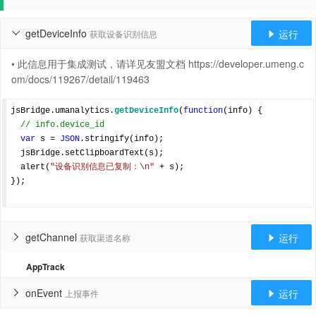
getDeviceInfo
运行
获取设备识别信息


• 此信息用于集成测试，请详见友盟文档 https://developer.umeng.c
om/docs/119267/detail/119463
jsBridge.umanalytics.
getDeviceInfo
(
function
(
info
) 
{

// info.device_id
var
 s = 
JSON
.stringify(info);

  jsBridge.setClipboardText(s);

  alert(
"设备识别信息已复制：\n"
 + s);

});

getChannel
运行
获取渠道名称


AppTrack
onEvent
运行
上报事件

