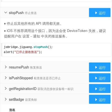
stopPush
运行
停止推送


♦ 停止后其他所有的 API 调用都无效。
♦ iOS 不推荐调用这个接口，因为这会使 DeviceToken 失效，建议
提醒用户在 设置－通知 中关闭推送服务。
jsBridge.jiguang.
stopPush
();

alert(
"已停止接收推送"
resumePush
运行
恢复推送


isPushStopped
运行
检查推送是否已停止


getRegistrationID
运行
获取消息接收设备唯一标识


setBadge
运行
设置角标


别名