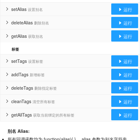
setAlias
运行
设置别名


deleteAlias
运行
删除别名


getAlias
运行
获取别名


标签
setTags
运行
设置标签


addTags
运行
新增标签


deleteTags
运行
删除指定标签


cleanTags
运行
清空所有标签


getAllTags
运行
获取当前绑定的所有标签


别名 Alias:
所有回调函数均为 function(alias){ } ，alias 参数为别名字符串。